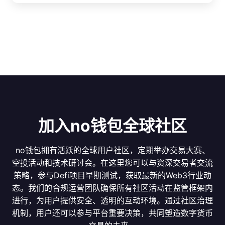
加入no钱包全球社区
no钱包拥有活跃的全球用户社区，定期举办交易大赛、
空投活动和技术研讨会。在这里您可以与资深交易者交流
策略，参与Defi项目早期测试，获取最新的Web3行业动
态。我们的合规运营团队确保所有社区活动在监管框架内
进行，为用户提供安全、透明的互动环境。通过社区治理
机制，用户还可以参与平台重要决策，共同塑造数字货币