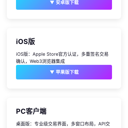
▼ 安卓版下载
iOS版
iOS版：Apple Store官方认证，多重签名交易
确认，Web3浏览器集成
▼ 苹果版下载
PC客户端
桌面版：专业级交易界面，多窗口布局，API交