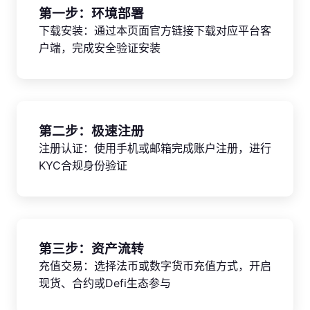
第一步：环境部署
下载安装：通过本页面官方链接下载对应平台客
户端，完成安全验证安装
第二步：极速注册
注册认证：使用手机或邮箱完成账户注册，进行
KYC合规身份验证
第三步：资产流转
充值交易：选择法币或数字货币充值方式，开启
现货、合约或Defi生态参与